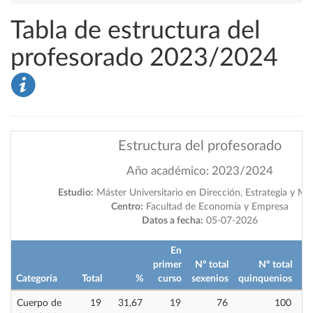
Tabla de estructura del
profesorado 2023/2024
Estructura del profesorado
Año académico: 2023/2024
Estudio:
Máster Universitario en Dirección, Estrategia y Ma
Centro:
Facultad de Economía y Empresa
Datos a fecha:
05-07-2026
En
primer
Nº total
Nº total
Categoría
Total
%
curso
sexenios
quinquenios
im
Cuerpo de
19
31,67
19
76
100