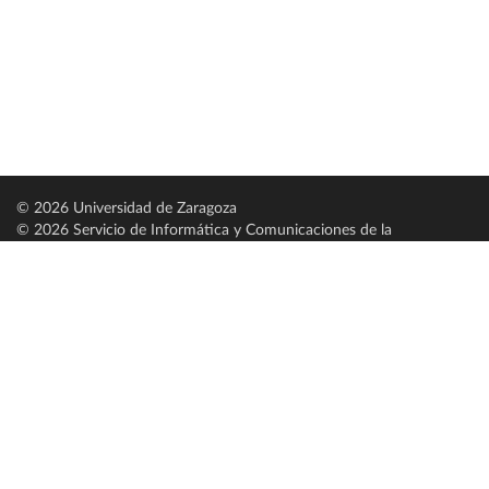
© 2026 Universidad de Zaragoza
© 2026 Servicio de Informática y Comunicaciones de la
Universidad de Zaragoza (
SICUZ
)
Universidad de Zaragoza
C/ Pedro Cerbuna, 12
ES-50009 Zaragoza
España / Spain
Tel: +34 976761000
ciu@unizar.es
Q-5018001-G