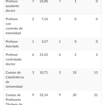
Profesor
7
25,00
7
1
0
ayudante
doctor
Profesor
2
7,14
2
0
0
con
contrato de
interinidad
Profesor
1
3,57
1
0
0
Asociado
Profesor
6
21,43
6
2
2
contratado
doctor
Cuerpo de
3
10,71
3
10
13
Catedráticos
de
Universidad
Cuerpo de
9
32,14
9
20
31
Profesores
Titulares de