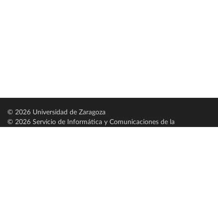
© 2026 Universidad de Zaragoza
© 2026 Servicio de Informática y Comunicaciones de la
Universidad de Zaragoza (
SICUZ
)
Universidad de Zaragoza
C/ Pedro Cerbuna, 12
ES-50009 Zaragoza
España / Spain
Tel: +34 976761000
ciu@unizar.es
Q-5018001-G