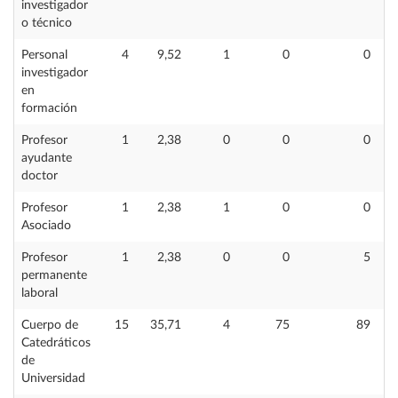
investigador
o técnico
Personal
4
9,52
1
0
0
investigador
en
formación
Profesor
1
2,38
0
0
0
ayudante
doctor
Profesor
1
2,38
1
0
0
Asociado
Profesor
1
2,38
0
0
5
permanente
laboral
Cuerpo de
15
35,71
4
75
89
Catedráticos
de
Universidad