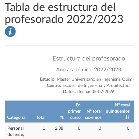
Tabla de estructura del
profesorado 2022/2023
Estructura del profesorado
Año académico: 2022/2023
Estudio:
Máster Universitario en Ingeniería Química
Centro:
Escuela de Ingeniería y Arquitectura
Datos a fecha:
05-07-2026
En
Nº total
primer
Nº total
quinquenios
Categoría
Total
%
curso
sexenios
im
Personal
1
2,38
0
0
0
docente,