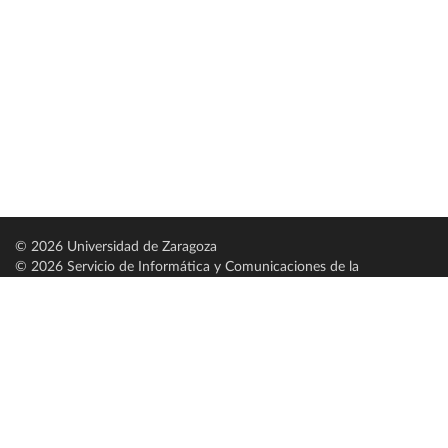
© 2026 Universidad de Zaragoza
© 2026 Servicio de Informática y Comunicaciones de la
Universidad de Zaragoza (
SICUZ
)
Universidad de Zaragoza
C/ Pedro Cerbuna, 12
ES-50009 Zaragoza
España / Spain
Tel: +34 976761000
ciu@unizar.es
Q-5018001-G