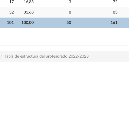
17
16,83
3
72
32
31,68
8
83
101
100,00
50
161
Tabla de estructura del profesorado 2022/2023