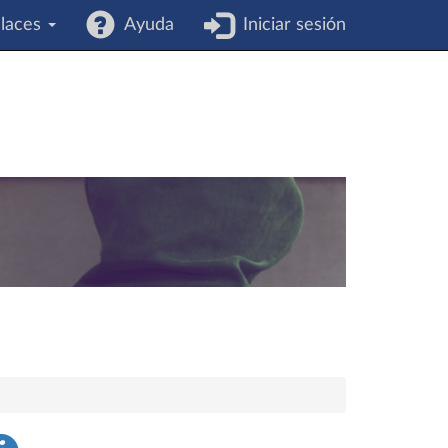
laces
Ayuda
Iniciar sesión