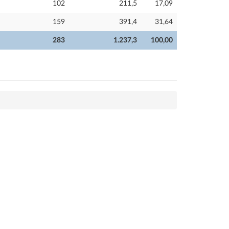
102
211,5
17,09
159
391,4
31,64
283
1.237,3
100,00