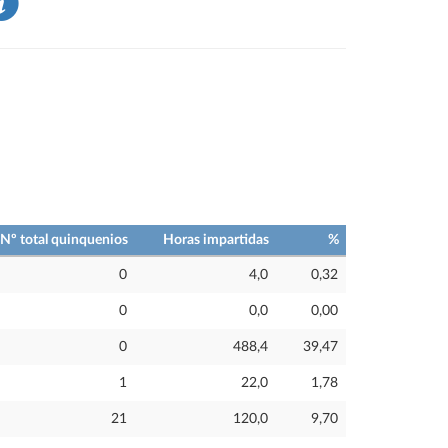
Nº total quinquenios
Horas impartidas
%
0
4,0
0,32
0
0,0
0,00
0
488,4
39,47
1
22,0
1,78
21
120,0
9,70