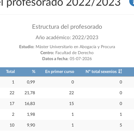
del profesorado 2022/2023
Estructura del profesorado
Año académico: 2022/2023
Estudio:
Máster Universitario en Abogacía y Procura
Centro:
Facultad de Derecho
Datos a fecha:
05-07-2026
Total
%
En primer curso
Nº total sexenios
1
0,99
0
0
22
21,78
22
0
17
16,83
15
0
2
1,98
1
1
10
9,90
1
5