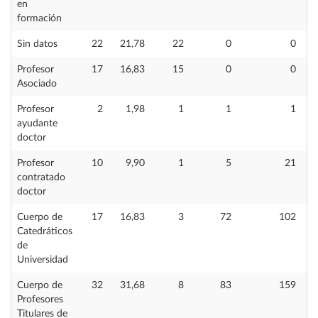
en
formación
Sin datos
22
21,78
22
0
0
Profesor
17
16,83
15
0
0
Asociado
Profesor
2
1,98
1
1
1
ayudante
doctor
Profesor
10
9,90
1
5
21
contratado
doctor
Cuerpo de
17
16,83
3
72
102
Catedráticos
de
Universidad
Cuerpo de
32
31,68
8
83
159
Profesores
Titulares de