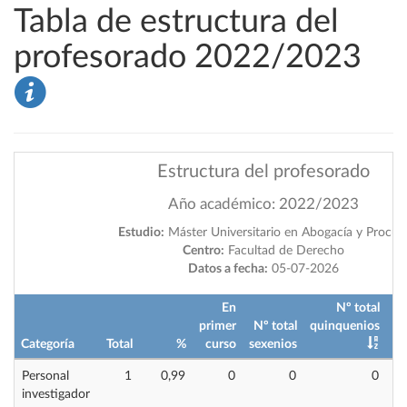
Tabla de estructura del
profesorado 2022/2023
Estructura del profesorado
Año académico: 2022/2023
Estudio:
Máster Universitario en Abogacía y Procur
Centro:
Facultad de Derecho
Datos a fecha:
05-07-2026
En
Nº total
primer
Nº total
quinquenios
Categoría
Total
%
curso
sexenios
im
Personal
1
0,99
0
0
0
investigador