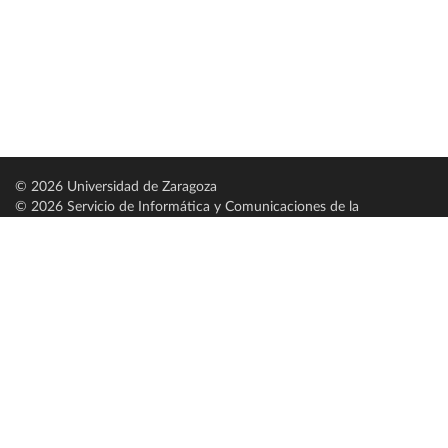
© 2026 Universidad de Zaragoza
© 2026 Servicio de Informática y Comunicaciones de la
Universidad de Zaragoza (
SICUZ
)
Universidad de Zaragoza
C/ Pedro Cerbuna, 12
ES-50009 Zaragoza
España / Spain
Tel: +34 976761000
ciu@unizar.es
Q-5018001-G
Servido por nodo: estudios