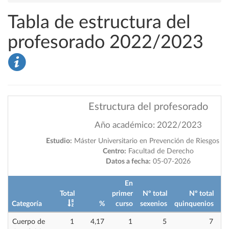
Tabla de estructura del
profesorado 2022/2023
Estructura del profesorado
Año académico: 2022/2023
Estudio:
Máster Universitario en Prevención de Riesgos La
Centro:
Facultad de Derecho
Datos a fecha:
05-07-2026
En
Total
primer
Nº total
Nº total
Categoría
%
curso
sexenios
quinquenios
im
Cuerpo de
1
4,17
1
5
7