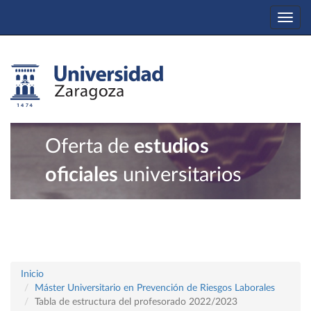
Togg
navi
Oferta de
estudios
oficiales
universitarios
Inicio
Máster Universitario en Prevención de Riesgos Laborales
Tabla de estructura del profesorado 2022/2023