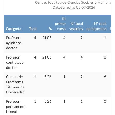
Centro:
Facultad de Ciencias Sociales y Humanas
Datos a fecha:
05-07-2026
En
primer
Nº total
Nº total
Categoría
Total
%
curso
sexenios
quinquenios
imp
Profesor
4
21,05
4
2
1
ayudante
doctor
Profesor
4
21,05
4
4
8
contratado
doctor
Cuerpo de
1
5,26
1
2
6
Profesores
Titulares de
Universidad
Profesor
1
5,26
1
1
0
permanente
laboral