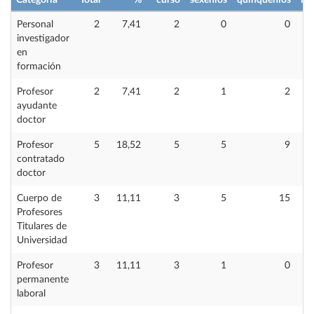
Categoría
Total
%
curso
sexenios
quinquenios
im
Personal
2
7,41
2
0
0
investigador
en
formación
Profesor
2
7,41
2
1
2
ayudante
doctor
Profesor
5
18,52
5
5
9
contratado
doctor
Cuerpo de
3
11,11
3
5
15
Profesores
Titulares de
Universidad
Profesor
3
11,11
3
1
0
permanente
laboral