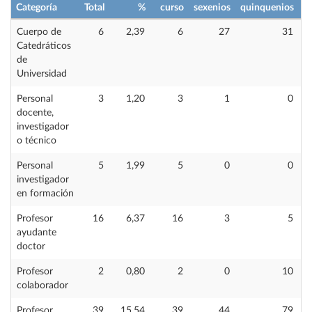
Categoría
Total
%
curso
sexenios
quinquenios
i
Cuerpo de
6
2,39
6
27
31
Catedráticos
de
Universidad
Personal
3
1,20
3
1
0
docente,
investigador
o técnico
Personal
5
1,99
5
0
0
investigador
en formación
Profesor
16
6,37
16
3
5
ayudante
doctor
Profesor
2
0,80
2
0
10
colaborador
Profesor
39
15,54
39
44
79