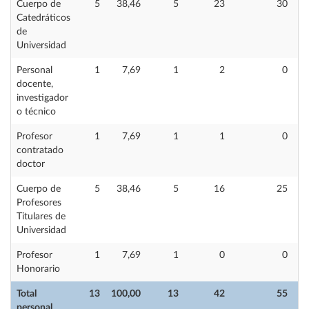
Cuerpo de
5
38,46
5
23
30
Catedráticos
de
Universidad
Personal
1
7,69
1
2
0
docente,
investigador
o técnico
Profesor
1
7,69
1
1
0
contratado
doctor
Cuerpo de
5
38,46
5
16
25
Profesores
Titulares de
Universidad
Profesor
1
7,69
1
0
0
Honorario
Total
13
100,00
13
42
55
personal