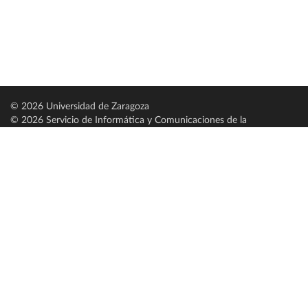
© 2026 Universidad de Zaragoza
© 2026 Servicio de Informática y Comunicaciones de la
Universidad de Zaragoza (
SICUZ
)
Universidad de Zaragoza
C/ Pedro Cerbuna, 12
ES-50009 Zaragoza
España / Spain
Tel: +34 976761000
ciu@unizar.es
Q-5018001-G
Servido por nodo: estudios