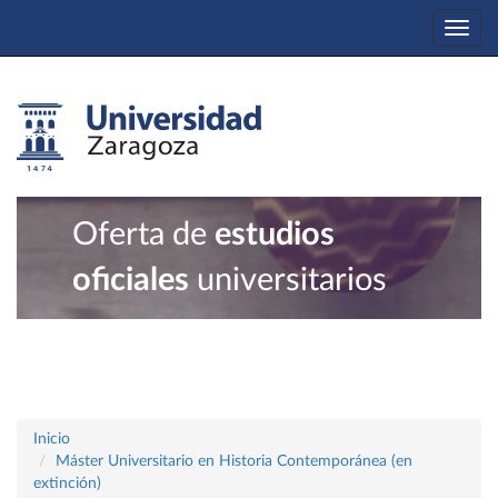
Togg
navi
Oferta de
estudios
oficiales
universitarios
Inicio
Máster Universitario en Historia Contemporánea (en
extinción)