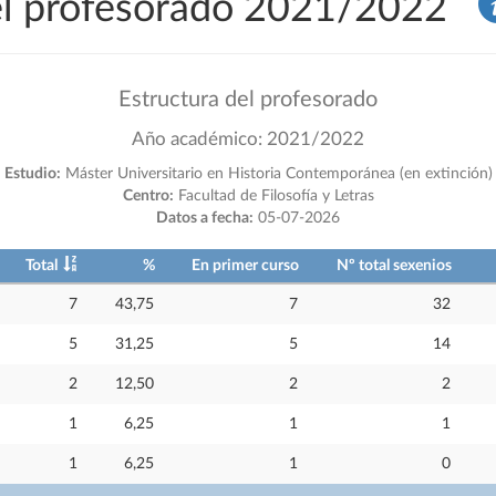
del profesorado 2021/2022
Estructura del profesorado
Año académico: 2021/2022
Estudio:
Máster Universitario en Historia Contemporánea (en extinción)
Centro:
Facultad de Filosofía y Letras
Datos a fecha:
05-07-2026
Total
%
En primer curso
Nº total sexenios
7
43,75
7
32
5
31,25
5
14
2
12,50
2
2
1
6,25
1
1
1
6,25
1
0