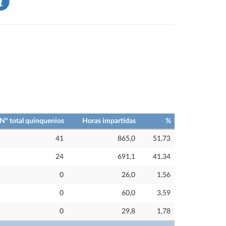
Nº total quinquenios
Horas impartidas
%
41
865,0
51,73
24
691,1
41,34
0
26,0
1,56
0
60,0
3,59
0
29,8
1,78