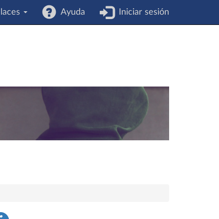
laces
Ayuda
Iniciar sesión