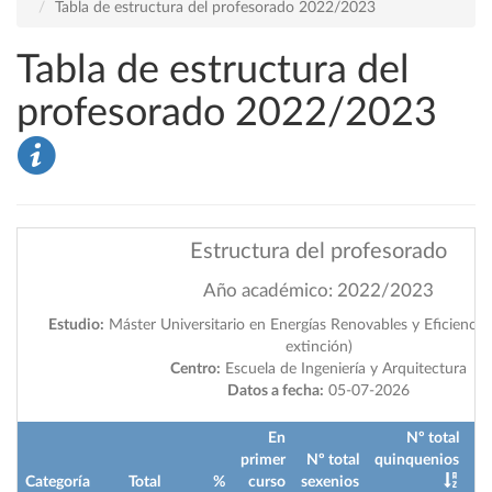
Tabla de estructura del profesorado 2022/2023
Tabla de estructura del
profesorado 2022/2023
Estructura del profesorado
Año académico: 2022/2023
Estudio:
Máster Universitario en Energías Renovables y Eficiencia
extinción)
Centro:
Escuela de Ingeniería y Arquitectura
Datos a fecha:
05-07-2026
En
Nº total
primer
Nº total
quinquenios
Categoría
Total
%
curso
sexenios
im