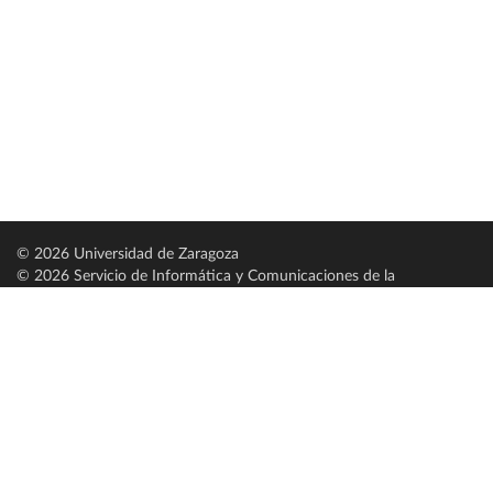
© 2026 Universidad de Zaragoza
© 2026 Servicio de Informática y Comunicaciones de la
Universidad de Zaragoza (
SICUZ
)
Universidad de Zaragoza
C/ Pedro Cerbuna, 12
ES-50009 Zaragoza
España / Spain
Tel: +34 976761000
ciu@unizar.es
Q-5018001-G