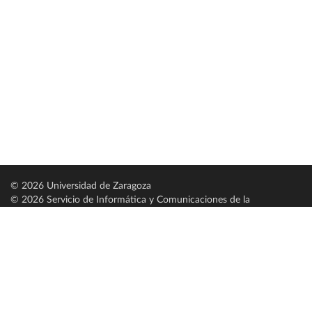
© 2026 Universidad de Zaragoza
© 2026 Servicio de Informática y Comunicaciones de la
Universidad de Zaragoza (
SICUZ
)
Universidad de Zaragoza
C/ Pedro Cerbuna, 12
ES-50009 Zaragoza
España / Spain
Tel: +34 976761000
ciu@unizar.es
Q-5018001-G