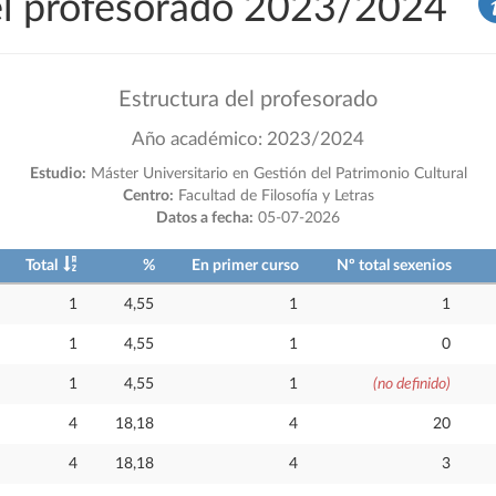
del profesorado 2023/2024
Estructura del profesorado
Año académico: 2023/2024
Estudio:
Máster Universitario en Gestión del Patrimonio Cultural
Centro:
Facultad de Filosofía y Letras
Datos a fecha:
05-07-2026
Total
%
En primer curso
Nº total sexenios
1
4,55
1
1
1
4,55
1
0
1
4,55
1
(no definido)
4
18,18
4
20
4
18,18
4
3