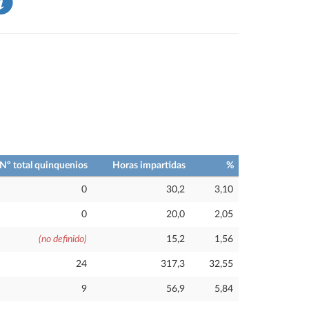
Nº total quinquenios
Horas impartidas
%
0
30,2
3,10
0
20,0
2,05
(no definido)
15,2
1,56
24
317,3
32,55
9
56,9
5,84