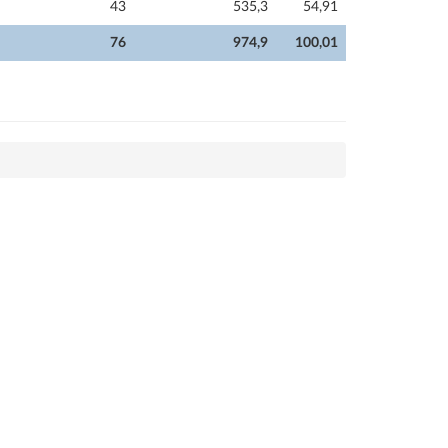
43
535,3
54,91
76
974,9
100,01