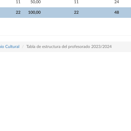
11
50,00
11
24
22
100,00
22
48
io Cultural
Tabla de estructura del profesorado 2023/2024