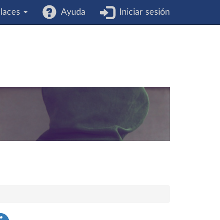
laces
Ayuda
Iniciar sesión