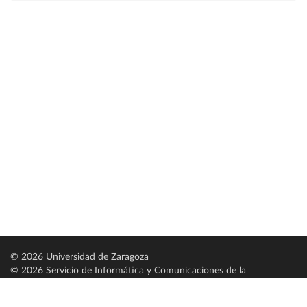
© 2026 Universidad de Zaragoza
© 2026 Servicio de Informática y Comunicaciones de la
Universidad de Zaragoza (
SICUZ
)
Universidad de Zaragoza