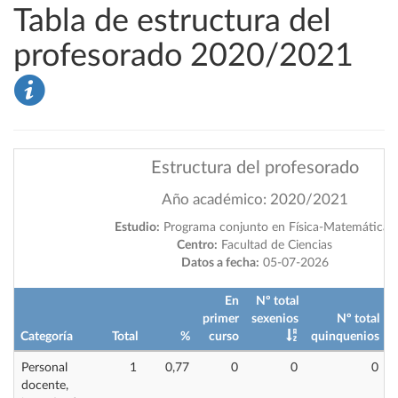
Tabla de estructura del
profesorado 2020/2021
Estructura del profesorado
Año académico: 2020/2021
Estudio:
Programa conjunto en Física-Matemáticas
Centro:
Facultad de Ciencias
Datos a fecha:
05-07-2026
En
Nº total
primer
sexenios
Nº total
Categoría
Total
%
curso
quinquenios
i
Personal
1
0,77
0
0
0
docente,