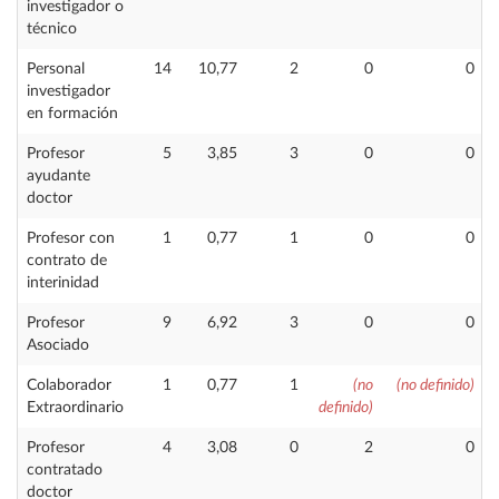
investigador o
técnico
Personal
14
10,77
2
0
0
investigador
en formación
Profesor
5
3,85
3
0
0
ayudante
doctor
Profesor con
1
0,77
1
0
0
contrato de
interinidad
Profesor
9
6,92
3
0
0
Asociado
Colaborador
1
0,77
1
(no
(no definido)
Extraordinario
definido)
Profesor
4
3,08
0
2
0
contratado
doctor