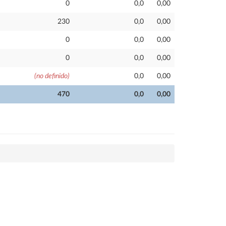
0
0,0
0,00
230
0,0
0,00
0
0,0
0,00
0
0,0
0,00
(no definido)
0,0
0,00
470
0,0
0,00