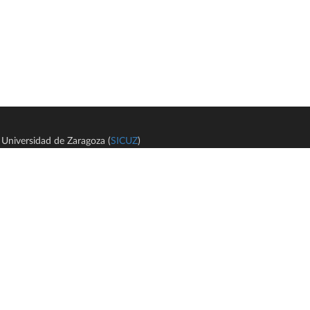
Universidad de Zaragoza (
SICUZ
)
Avi