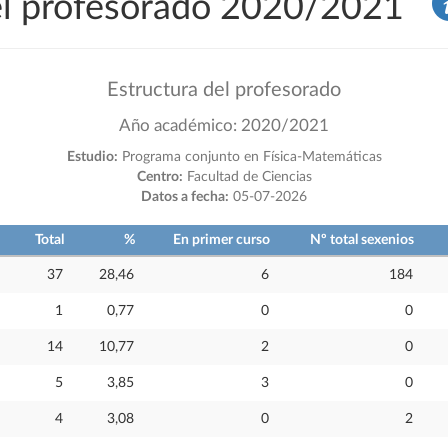
del profesorado 2020/2021
Estructura del profesorado
Año académico: 2020/2021
Estudio:
Programa conjunto en Física-Matemáticas
Centro:
Facultad de Ciencias
Datos a fecha:
05-07-2026
Total
%
En primer curso
Nº total sexenios
37
28,46
6
184
1
0,77
0
0
14
10,77
2
0
5
3,85
3
0
4
3,08
0
2