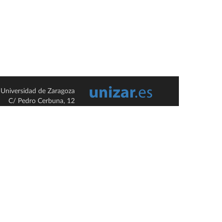
Universidad de Zaragoza
C/ Pedro Cerbuna, 12
ES-50009 Zaragoza
España / Spain
Tel: +34 976761000
ciu@unizar.es
Q-5018001-G
so legal
|
Condiciones generales de uso
|
Política de privacidad