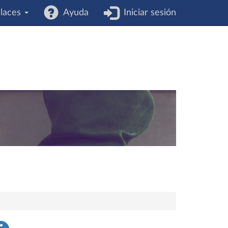
laces
Ayuda
Iniciar sesión