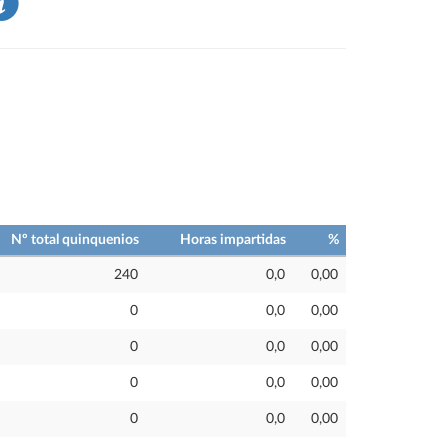
Nº total quinquenios
Horas impartidas
%
240
0,0
0,00
0
0,0
0,00
0
0,0
0,00
0
0,0
0,00
0
0,0
0,00