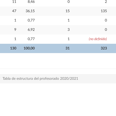
11
8,46
0
2
47
36,15
15
135
1
0,77
1
0
9
6,92
3
0
1
0,77
1
(no definido)
130
100,00
31
323
Tabla de estructura del profesorado 2020/2021