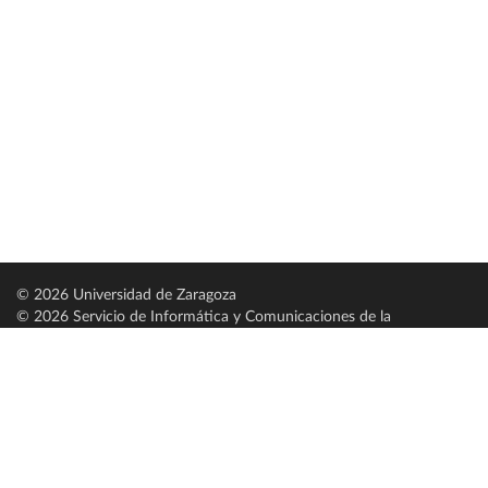
© 2026 Universidad de Zaragoza
© 2026 Servicio de Informática y Comunicaciones de la
Universidad de Zaragoza (
SICUZ
)
Universidad de Zaragoza
C/ Pedro Cerbuna, 12
ES-50009 Zaragoza
España / Spain
Tel: +34 976761000
ciu@unizar.es