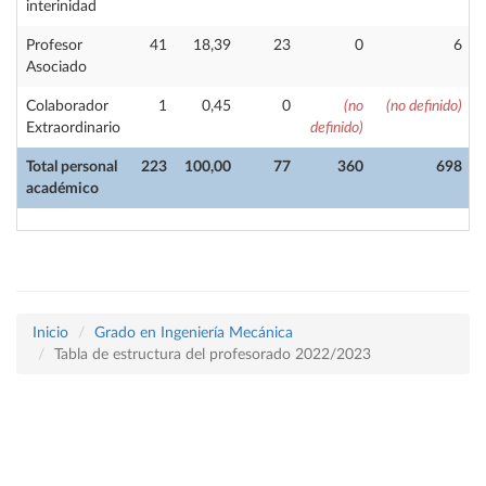
interinidad
Profesor
41
18,39
23
0
6
Asociado
Colaborador
1
0,45
0
(no
(no definido)
Extraordinario
definido)
Total personal
223
100,00
77
360
698
académico
Inicio
Grado en Ingeniería Mecánica
Tabla de estructura del profesorado 2022/2023