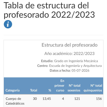
Tabla de estructura del
profesorado 2022/2023
Estructura del profesorado
Año académico: 2022/2023
Estudio:
Grado en Ingeniería Mecánica
Centro:
Escuela de Ingeniería y Arquitectura
Datos a fecha:
05-07-2026
En
primer
Nº total
Nº total
Categoría
Total
%
curso
sexenios
quinquenios
i
Cuerpo de
30
13,45
4
121
156
Catedráticos