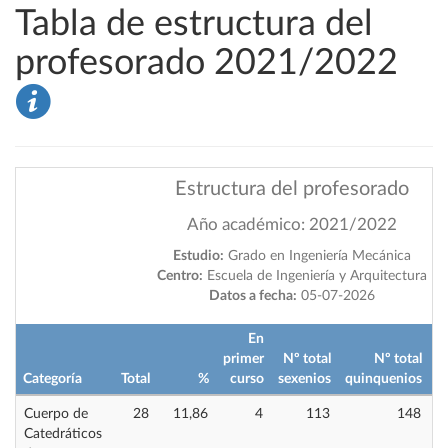
Tabla de estructura del
profesorado 2021/2022
Estructura del profesorado
Año académico: 2021/2022
Estudio:
Grado en Ingeniería Mecánica
Centro:
Escuela de Ingeniería y Arquitectura
Datos a fecha:
05-07-2026
En
primer
Nº total
Nº total
Categoría
Total
%
curso
sexenios
quinquenios
i
Cuerpo de
28
11,86
4
113
148
Catedráticos