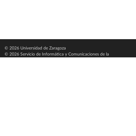
© 2026 Universidad de Zaragoza
© 2026 Servicio de Informática y Comunicaciones de la
Universidad de Zaragoza (
SICUZ
)
Universidad de Zaragoza
C/ Pedro Cerbuna, 12
ES-50009 Zaragoza
España / Spain
Tel: +34 976761000
ciu@unizar.es
Q-5018001-G
Servido por nodo: estudios