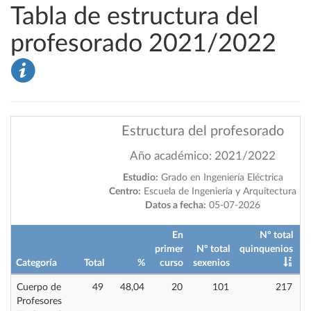
Tabla de estructura del
profesorado 2021/2022
Estructura del profesorado
Año académico: 2021/2022
Estudio:
Grado en Ingeniería Eléctrica
Centro:
Escuela de Ingeniería y Arquitectura
Datos a fecha:
05-07-2026
En
Nº total
primer
Nº total
quinquenios
Categoría
Total
%
curso
sexenios
i
Cuerpo de
49
48,04
20
101
217
Profesores