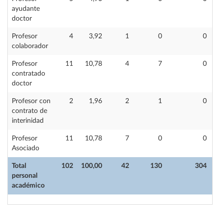
ayudante
doctor
Profesor
4
3,92
1
0
0
colaborador
Profesor
11
10,78
4
7
0
contratado
doctor
Profesor con
2
1,96
2
1
0
contrato de
interinidad
Profesor
11
10,78
7
0
0
Asociado
Total
102
100,00
42
130
304
personal
académico