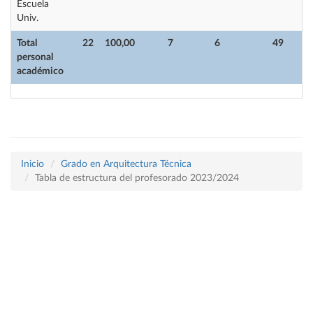
Escuela
Univ.
Total
22
100,00
7
6
49
2
personal
académico
Inicio
Grado en Arquitectura Técnica
Tabla de estructura del profesorado 2023/2024