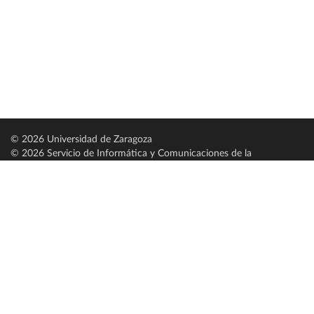
© 2026 Universidad de Zaragoza
© 2026 Servicio de Informática y Comunicaciones de la
Universidad de Zaragoza (
SICUZ
)
Universidad de Zaragoza
C/ Pedro Cerbuna, 12
ES-50009 Zaragoza
España / Spain
Tel: +34 976761000
ciu@unizar.es
Q-5018001-G