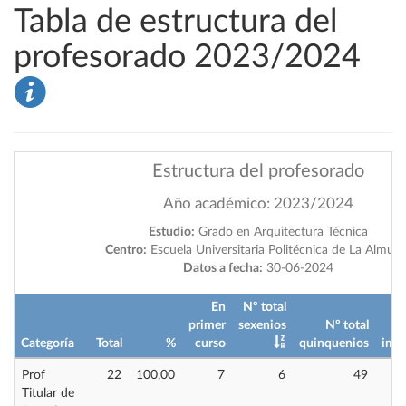
Tabla de estructura del
profesorado 2023/2024
Estructura del profesorado
Año académico: 2023/2024
Estudio:
Grado en Arquitectura Técnica
Centro:
Escuela Universitaria Politécnica de La Almuni
Datos a fecha:
30-06-2024
En
Nº total
primer
sexenios
Nº total
Categoría
Total
%
curso
quinquenios
impa
Prof
22
100,00
7
6
49
2
Titular de