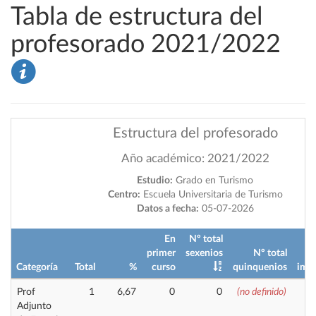
Tabla de estructura del
profesorado 2021/2022
Estructura del profesorado
Año académico: 2021/2022
Estudio:
Grado en Turismo
Centro:
Escuela Universitaria de Turismo
Datos a fecha:
05-07-2026
En
Nº total
primer
sexenios
Nº total
Categoría
Total
%
curso
quinquenios
impa
Prof
1
6,67
0
0
(no definido)
Adjunto