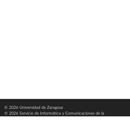
© 2026 Universidad de Zaragoza
© 2026 Servicio de Informática y Comunicaciones de la
Universidad de Zaragoza (
SICUZ
)
Universidad de Zaragoza