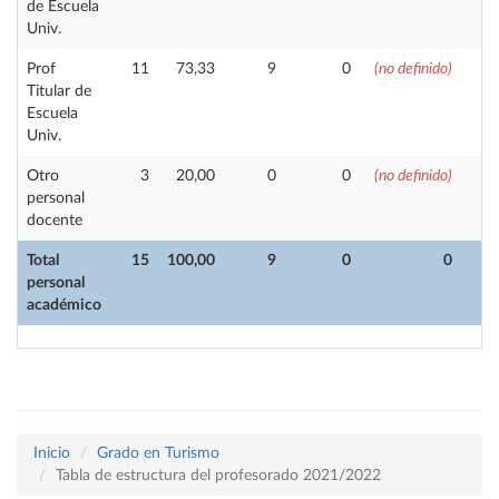
de Escuela
Univ.
Prof
11
73,33
9
0
(no definido)
Titular de
Escuela
Univ.
Otro
3
20,00
0
0
(no definido)
personal
docente
Total
15
100,00
9
0
0
personal
académico
Inicio
Grado en Turismo
Tabla de estructura del profesorado 2021/2022