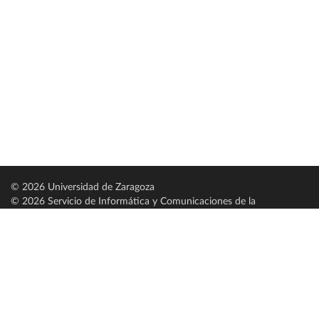
© 2026 Universidad de Zaragoza
© 2026 Servicio de Informática y Comunicaciones de la
Universidad de Zaragoza (
SICUZ
)
Universidad de Zaragoza
C/ Pedro Cerbuna, 12
ES-50009 Zaragoza
España / Spain
Tel: +34 976761000
ciu@unizar.es
Q-5018001-G