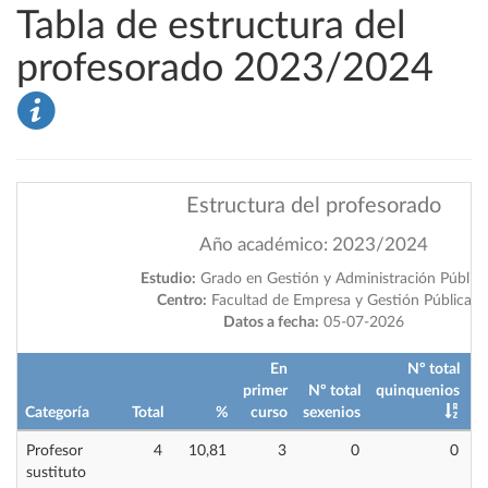
Tabla de estructura del
profesorado 2023/2024
Estructura del profesorado
Año académico: 2023/2024
Estudio:
Grado en Gestión y Administración Pública
Centro:
Facultad de Empresa y Gestión Pública
Datos a fecha:
05-07-2026
En
Nº total
primer
Nº total
quinquenios
Categoría
Total
%
curso
sexenios
i
Profesor
4
10,81
3
0
0
sustituto