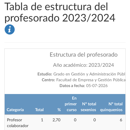
Tabla de estructura del
profesorado 2023/2024
Estructura del profesorado
Año académico: 2023/2024
Estudio:
Grado en Gestión y Administración Pública
Centro:
Facultad de Empresa y Gestión Pública
Datos a fecha:
05-07-2026
En
primer
Nº total
Nº total
i
Categoría
Total
%
curso
sexenios
quinquenios
Profesor
1
2,70
0
0
6
colaborador