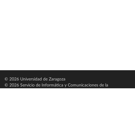
© 2026 Universidad de Zaragoza
© 2026 Servicio de Informática y Comunicaciones de la
Universidad de Zaragoza (
SICUZ
)
Universidad de Zaragoza
C/ Pedro Cerbuna, 12
ES-50009 Zaragoza
España / Spain
Tel: +34 976761000
ciu@unizar.es
Q-5018001-G