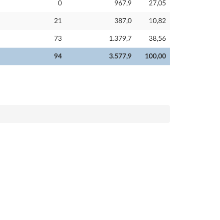
0
967,9
27,05
21
387,0
10,82
73
1.379,7
38,56
94
3.577,9
100,00