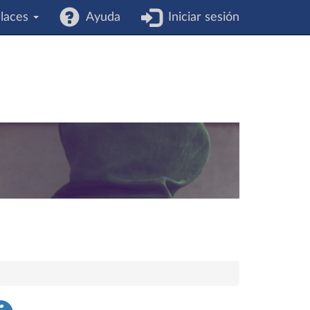
laces
Ayuda
Iniciar sesión