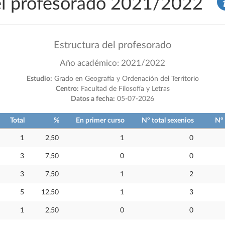
del profesorado 2021/2022
Estructura del profesorado
Año académico: 2021/2022
Estudio:
Grado en Geografía y Ordenación del Territorio
Centro:
Facultad de Filosofía y Letras
Datos a fecha:
05-07-2026
Total
%
En primer curso
Nº total sexenios
Nº 
1
2,50
1
0
3
7,50
0
0
3
7,50
1
2
5
12,50
1
3
1
2,50
0
0