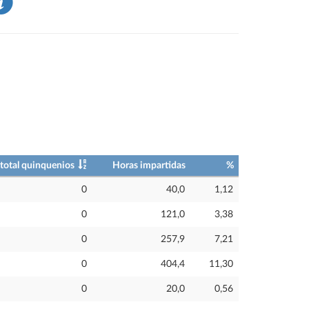
total quinquenios
Horas impartidas
%
0
40,0
1,12
0
121,0
3,38
0
257,9
7,21
0
404,4
11,30
0
20,0
0,56