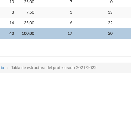
10
25,00
7
0
3
7,50
1
13
14
35,00
6
32
40
100,00
17
50
rio
Tabla de estructura del profesorado 2021/2022