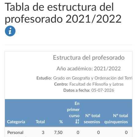
Tabla de estructura del
profesorado 2021/2022
Estructura del profesorado
Año académico: 2021/2022
Estudio:
Grado en Geografía y Ordenación del Territo
Centro:
Facultad de Filosofía y Letras
Datos a fecha:
05-07-2026
En
primer
curso
Nº total
Nº total
Categoría
Total
%
sexenios
quinquenios
im
Personal
3
7,50
0
0
0