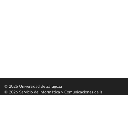
© 2026 Universidad de Zaragoza
© 2026 Servicio de Informática y Comunicaciones de la
Universidad de Zaragoza (
SICUZ
)
Universidad de Zaragoza
C/ Pedro Cerbuna, 12
ES-50009 Zaragoza
España / Spain
Tel: +34 976761000