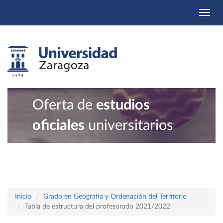
Togg
navi
Oferta de
estudios
oficiales
universitarios
Inicio
Grado en Geografía y Ordenación del Territorio
Tabla de estructura del profesorado 2021/2022