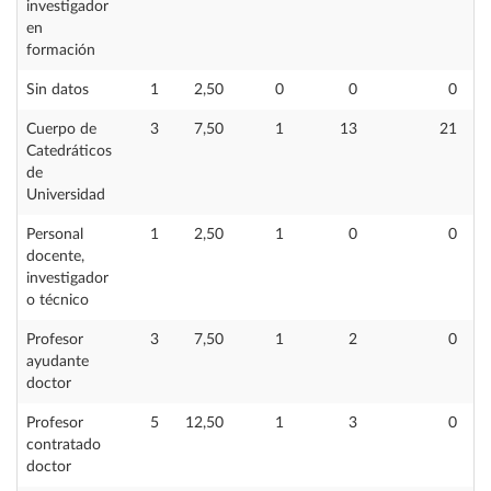
investigador
en
formación
Sin datos
1
2,50
0
0
0
Cuerpo de
3
7,50
1
13
21
Catedráticos
de
Universidad
Personal
1
2,50
1
0
0
docente,
investigador
o técnico
Profesor
3
7,50
1
2
0
ayudante
doctor
Profesor
5
12,50
1
3
0
contratado
doctor