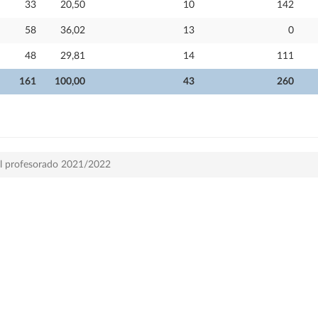
33
20,50
10
142
58
36,02
13
0
48
29,81
14
111
161
100,00
43
260
del profesorado 2021/2022