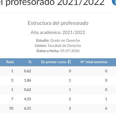
del profesorado 2021/2022
Estructura del profesorado
Año académico: 2021/2022
Estudio:
Grado en Derecho
Centro:
Facultad de Derecho
Datos a fecha:
05-07-2026
Total
%
En primer curso
Nº total sexenios
1
0,62
0
0
3
1,86
1
0
1
0,62
1
0
7
4,35
2
1
10
6,21
2
6