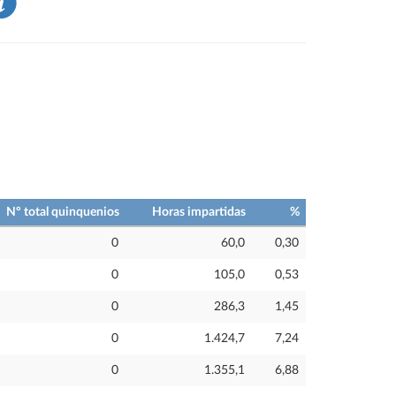
Nº total quinquenios
Horas impartidas
%
0
60,0
0,30
0
105,0
0,53
0
286,3
1,45
0
1.424,7
7,24
0
1.355,1
6,88