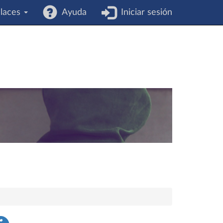
laces
Ayuda
Iniciar sesión