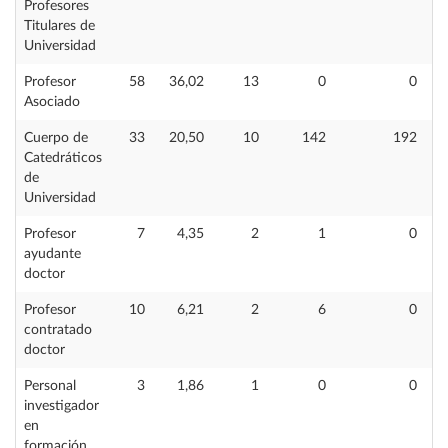
Profesores
Titulares de
Universidad
Profesor
58
36,02
13
0
0
Asociado
Cuerpo de
33
20,50
10
142
192
Catedráticos
de
Universidad
Profesor
7
4,35
2
1
0
ayudante
doctor
Profesor
10
6,21
2
6
0
contratado
doctor
Personal
3
1,86
1
0
0
investigador
en
formación