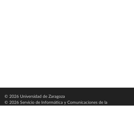
© 2026 Universidad de Zaragoza
© 2026 Servicio de Informática y Comunicaciones de la
Universidad de Zaragoza (
SICUZ
)
Universidad de Zaragoza
C/ Pedro Cerbuna, 12
ES-50009 Zaragoza
España / Spain