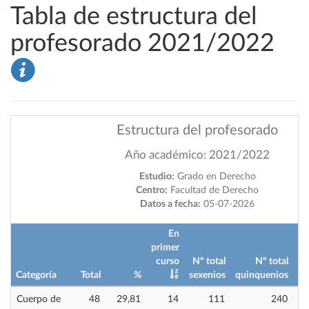
Tabla de estructura del
profesorado 2021/2022
Estructura del profesorado
Año académico: 2021/2022
Estudio:
Grado en Derecho
Centro:
Facultad de Derecho
Datos a fecha:
05-07-2026
En
primer
curso
Nº total
Nº total
Categoría
Total
%
sexenios
quinquenios
im
Cuerpo de
48
29,81
14
111
240