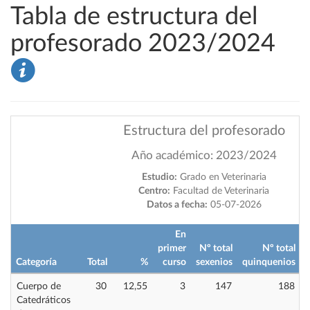
Tabla de estructura del
profesorado 2023/2024
Estructura del profesorado
Año académico: 2023/2024
Estudio:
Grado en Veterinaria
Centro:
Facultad de Veterinaria
Datos a fecha:
05-07-2026
En
primer
Nº total
Nº total
Categoría
Total
%
curso
sexenios
quinquenios
i
Cuerpo de
30
12,55
3
147
188
Catedráticos