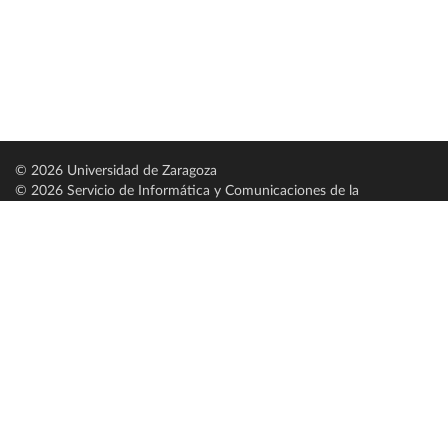
© 2026 Universidad de Zaragoza
© 2026 Servicio de Informática y Comunicaciones de la
Universidad de Zaragoza (
SICUZ
)
Universidad de Zaragoza
C/ Pedro Cerbuna, 12
ES-50009 Zaragoza
España / Spain
Tel: +34 976761000
ciu@unizar.es
Q-5018001-G
Servido por nodo: estudios