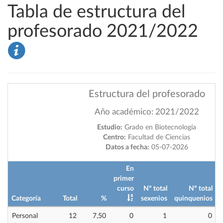
Tabla de estructura del
profesorado 2021/2022
Estructura del profesorado
Año académico: 2021/2022
Estudio:
Grado en Biotecnología
Centro:
Facultad de Ciencias
Datos a fecha:
05-07-2026
En
primer
curso
Nº total
Nº total
Categoría
Total
%
sexenios
quinquenios
i
Personal
12
7,50
0
1
0