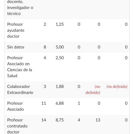
docente,
investigador o
técnico
Profesor
2
1,25
0
0
0
ayudante
doctor
Sin datos
8
5,00
0
0
0
Profesor
4
2,50
0
0
0
Asociado en
Ciencias de la
Salud
Colaborador
3
1,88
0
(no
(no definido)
Extraordinario
definido)
Profesor
11
6,88
1
0
0
Asociado
Profesor
14
8,75
4
13
0
contratado
doctor