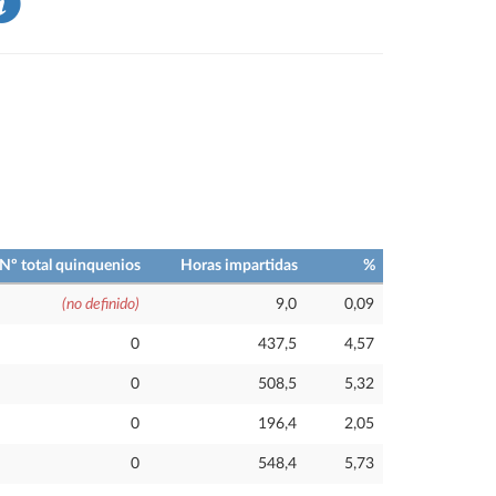
Nº total quinquenios
Horas impartidas
%
(no definido)
9,0
0,09
0
437,5
4,57
0
508,5
5,32
0
196,4
2,05
0
548,4
5,73