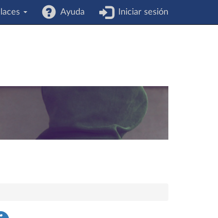
laces
Ayuda
Iniciar sesión