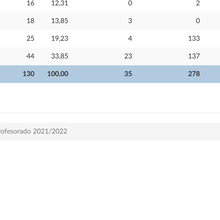
16
12,31
0
2
18
13,85
3
0
25
19,23
4
133
44
33,85
23
137
130
100,00
35
278
 profesorado 2021/2022