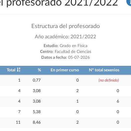
del profesorado 2021/2022
Estructura del profesorado
Año académico: 2021/2022
Estudio:
Grado en Física
Centro:
Facultad de Ciencias
Datos a fecha:
05-07-2026
Total
%
En primer curso
Nº total sexenios
1
0,77
0
(no definido)
4
3,08
2
0
4
3,08
1
6
7
5,38
0
0
11
8,46
2
0