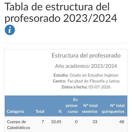
Tabla de estructura del
profesorado 2023/2024
Estructura del profesorado
Año académico: 2023/2024
Estudio:
Grado en Estudios Ingleses
Centro:
Facultad de Filosofía y Letras
Datos a fecha:
05-07-2026
En
primer
Nº total
Nº total
Categoría
Total
%
curso
sexenios
quinquenios
i
Cuerpo de
7
10,45
0
33
48
Catedráticos