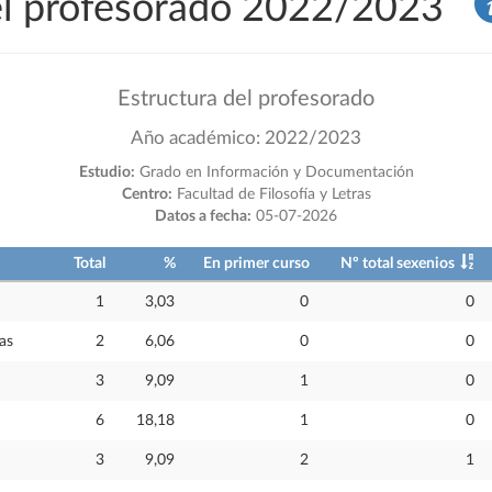
del profesorado 2022/2023
Estructura del profesorado
Año académico: 2022/2023
Estudio:
Grado en Información y Documentación
Centro:
Facultad de Filosofía y Letras
Datos a fecha:
05-07-2026
Total
%
En primer curso
Nº total sexenios
1
3,03
0
0
as
2
6,06
0
0
3
9,09
1
0
6
18,18
1
0
3
9,09
2
1