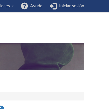
laces
Ayuda
Iniciar sesión