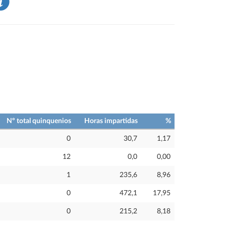
Nº total quinquenios
Horas impartidas
%
0
30,7
1,17
12
0,0
0,00
1
235,6
8,96
0
472,1
17,95
0
215,2
8,18