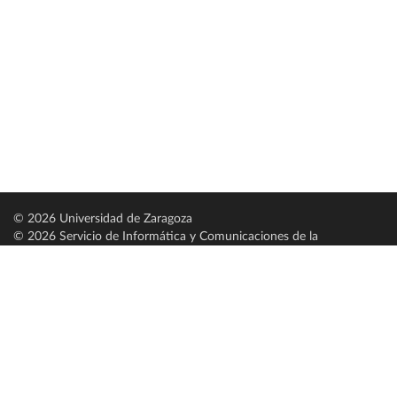
© 2026 Universidad de Zaragoza
© 2026 Servicio de Informática y Comunicaciones de la
Universidad de Zaragoza (
SICUZ
)
Universidad de Zaragoza
C/ Pedro Cerbuna, 12
ES-50009 Zaragoza
España / Spain
Tel: +34 976761000
ciu@unizar.es
Q-5018001-G