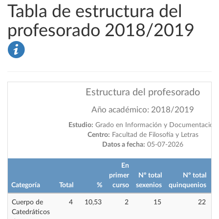
Tabla de estructura del
profesorado 2018/2019
Estructura del profesorado
Año académico: 2018/2019
Estudio:
Grado en Información y Documentación
Centro:
Facultad de Filosofía y Letras
Datos a fecha:
05-07-2026
En
primer
Nº total
Nº total
Categoría
Total
%
curso
sexenios
quinquenios
i
Cuerpo de
4
10,53
2
15
22
Catedráticos