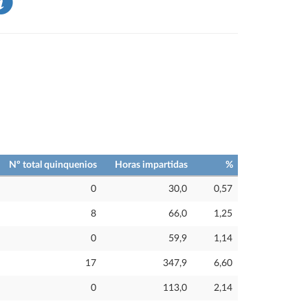
Nº total quinquenios
Horas impartidas
%
0
30,0
0,57
8
66,0
1,25
0
59,9
1,14
17
347,9
6,60
0
113,0
2,14