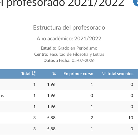
del profesorado 2021/2022
Estructura del profesorado
Año académico: 2021/2022
Estudio:
Grado en Periodismo
Centro:
Facultad de Filosofía y Letras
Datos a fecha:
05-07-2026
Total
%
En primer curso
Nº total sexenios
1
1,96
1
0
as
1
1,96
0
0
1
1,96
1
0
3
5,88
2
10
3
5,88
1
0