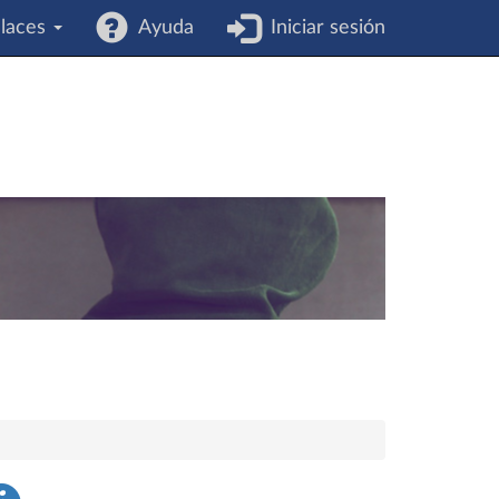
laces
Ayuda
Iniciar sesión