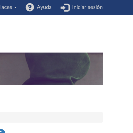
laces
Ayuda
Iniciar sesión