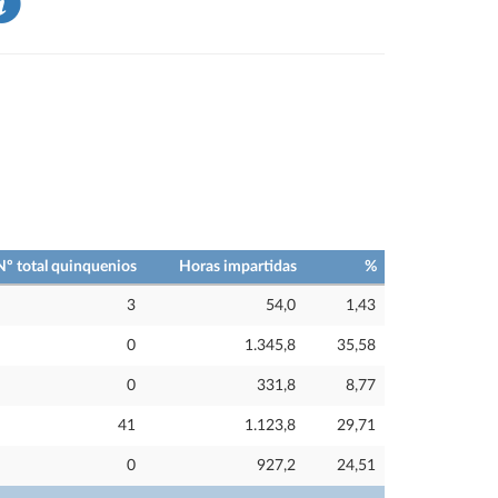
Nº total quinquenios
Horas impartidas
%
3
54,0
1,43
0
1.345,8
35,58
0
331,8
8,77
41
1.123,8
29,71
0
927,2
24,51