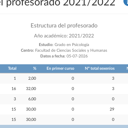
del profesorado 2021/2022
Estructura del profesorado
Año académico: 2021/2022
Estudio:
Grado en Psicología
Centro:
Facultad de Ciencias Sociales y Humanas
Datos a fecha:
05-07-2026
Total
%
En primer curso
Nº total sexenios
1
2,00
0
3
16
32,00
0
3
3
6,00
0
0
15
30,00
0
29
15
30,00
0
0