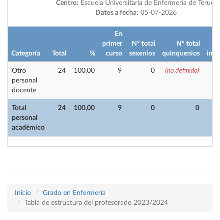
Centro:
Escuela Universitaria de Enfermería de Teruel
Datos a fecha:
05-07-2026
En
primer
Nº total
Nº total
Categoría
Total
%
curso
sexenios
quinquenios
impa
Otro
24
100,00
9
0
(no definido)
personal
docente
Total
24
100,00
9
0
0
personal
académico
Inicio
Grado en Enfermería
Tabla de estructura del profesorado 2023/2024