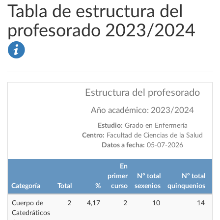
Tabla de estructura del
profesorado 2023/2024
Estructura del profesorado
Año académico: 2023/2024
Estudio:
Grado en Enfermería
Centro:
Facultad de Ciencias de la Salud
Datos a fecha:
05-07-2026
En
primer
Nº total
Nº total
Categoría
Total
%
curso
sexenios
quinquenios
im
Cuerpo de
2
4,17
2
10
14
Catedráticos