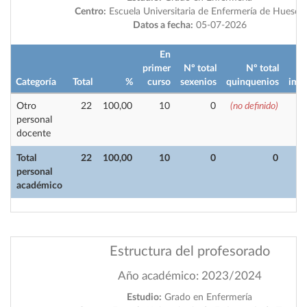
Centro:
Escuela Universitaria de Enfermería de Huesca
Datos a fecha:
05-07-2026
En
primer
Nº total
Nº total
Categoría
Total
%
curso
sexenios
quinquenios
impa
Otro
22
100,00
10
0
(no definido)
personal
docente
Total
22
100,00
10
0
0
personal
académico
Estructura del profesorado
Año académico: 2023/2024
Estudio:
Grado en Enfermería