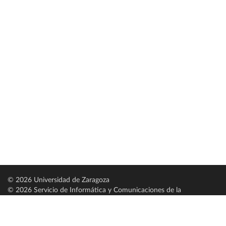
© 2026 Universidad de Zaragoza
© 2026 Servicio de Informática y Comunicaciones de la
Universidad de Zaragoza (
SICUZ
)
Universidad de Zaragoza
C/ Pedro Cerbuna, 12