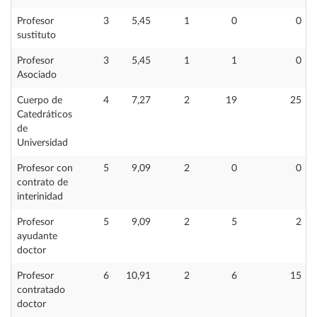
Profesor
3
5,45
1
0
0
sustituto
Profesor
3
5,45
1
1
0
Asociado
Cuerpo de
4
7,27
2
19
25
Catedráticos
de
Universidad
Profesor con
5
9,09
2
0
0
contrato de
interinidad
Profesor
5
9,09
2
5
2
ayudante
doctor
Profesor
6
10,91
2
6
15
contratado
doctor