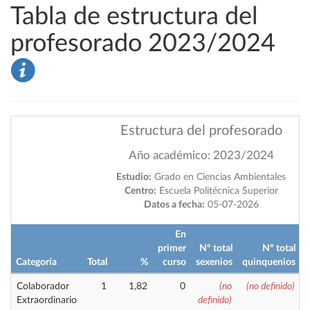
Tabla de estructura del
profesorado 2023/2024
Estructura del profesorado
Año académico: 2023/2024
Estudio:
Grado en Ciencias Ambientales
Centro:
Escuela Politécnica Superior
Datos a fecha:
05-07-2026
En
primer
Nº total
Nº total
i
Categoría
Total
%
curso
sexenios
quinquenios
Colaborador
1
1,82
0
(no
(no definido)
Extraordinario
definido)