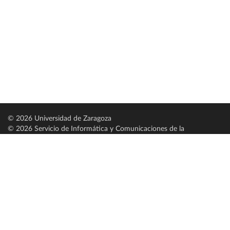
© 2026 Universidad de Zaragoza
© 2026 Servicio de Informática y Comunicaciones de la
Universidad de Zaragoza (
SICUZ
)
Universidad de Zaragoza
C/ Pedro Cerbuna, 12
ES-50009 Zaragoza
España / Spain
Tel: +34 976761000
ciu@unizar.es
Q-5018001-G