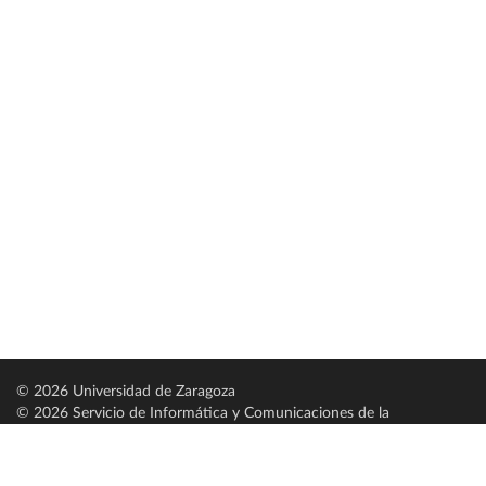
© 2026 Universidad de Zaragoza
© 2026 Servicio de Informática y Comunicaciones de la
Universidad de Zaragoza (
SICUZ
)
Universidad de Zaragoza
C/ Pedro Cerbuna, 12