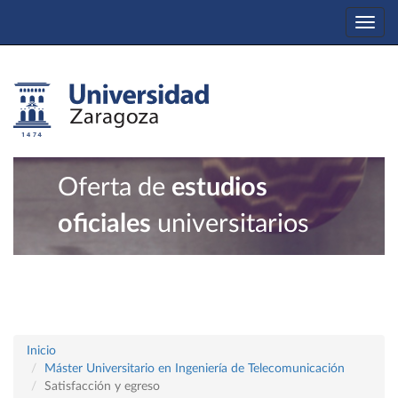
Togg
navi
Oferta de
estudios
oficiales
universitarios
Inicio
Máster Universitario en Ingeniería de Telecomunicación
Satisfacción y egreso