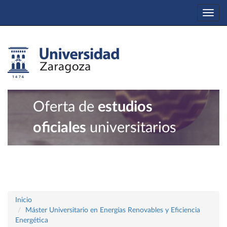
Togg
navi
Oferta de
estudios
oficiales
universitarios
Inicio
Máster Universitario en Energías Renovables y Eficiencia
Energética