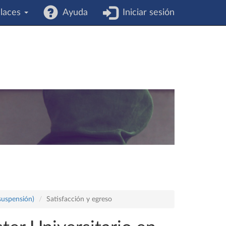
laces
Ayuda
Iniciar sesión
 suspensión)
Satisfacción y egreso