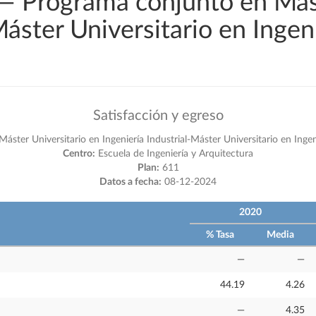
 — Programa conjunto en Más
Máster Universitario en Ingen
Satisfacción y egreso
ster Universitario en Ingeniería Industrial-Máster Universitario en Ingen
Centro:
Escuela de Ingeniería y Arquitectura
Plan:
611
Datos a fecha:
08-12-2024
2020
% Tasa
Media
—
—
44.19
4.26
—
4.35