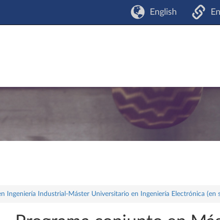
English
En
 Ingeniería Industrial-Máster Universitario en Ingeniería Electrónica (en