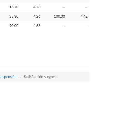
16.70
4.76
—
—
33.30
4.26
100.00
4.42
90.00
4.68
—
—
 suspensión)
Satisfacción y egreso