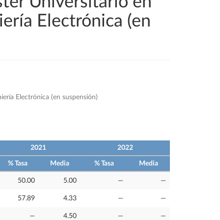
ter Universitario en
iería Electrónica (en
iería Electrónica (en suspensión)
2021
2022
% Tasa
Media
% Tasa
Media
50.00
5.00
—
—
57.89
4.33
—
—
—
4.50
—
—