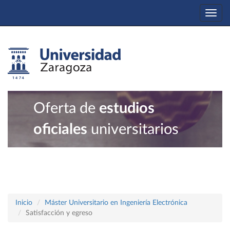
Togg
navi
Oferta de
estudios
oficiales
universitarios
Inicio
Máster Universitario en Ingeniería Electrónica
Satisfacción y egreso