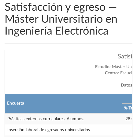
Satisfacción y egreso —
Máster Universitario en
Ingeniería Electrónica
Satisfa
Estudio:
Máster Univers
Centro:
Escuela d
Datos a 
2
Encuesta
% Tasa
Prácticas externas curriculares. Alumnos.
28.57
Inserción laboral de egresados universitarios
—