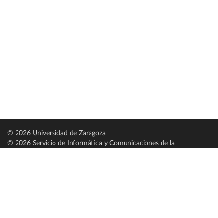
© 2026 Universidad de Zaragoza
© 2026 Servicio de Informática y Comunicaciones de la
Universidad de Zaragoza (
SICUZ
)
Universidad de Zaragoza
C/ Pedro Cerbuna, 12
ES-50009 Zaragoza
España / Spain
Tel: +34 976761000
ciu@unizar.es