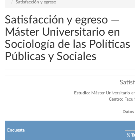
Satisfacción y egreso
Satisfacción y egreso —
Máster Universitario en
Sociología de las Políticas
Públicas y Sociales
Satisfa
Estudio:
Máster Universitario en So
Centro:
Faculta
Datos a 
2
Encuesta
% Tasa