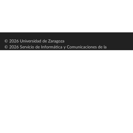
© 2026 Universidad de Zaragoza
© 2026 Servicio de Informática y Comunicaciones de la
Universidad de Zaragoza (
SICUZ
)
Universidad de Zaragoza
C/ Pedro Cerbuna, 12
ES-50009 Zaragoza
España / Spain
Tel: +34 976761000
ciu@unizar.es
Q-5018001-G
Servido por nodo: estudios