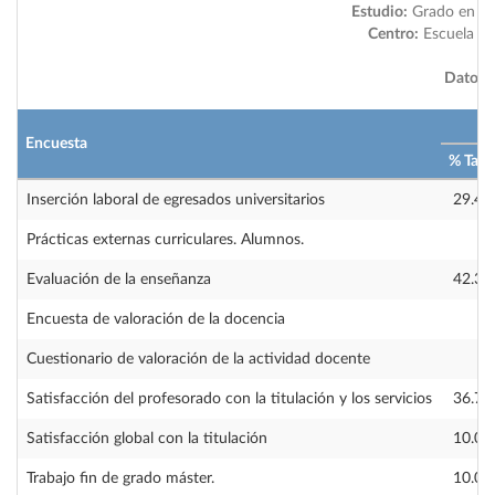
Estudio:
Grado en Ing
Centro:
Escuela Uni
Datos a
2
Encuesta
% Tasa
Inserción laboral de egresados universitarios
29.41
Prácticas externas curriculares. Alumnos.
—
Evaluación de la enseñanza
42.31
Encuesta de valoración de la docencia
—
Cuestionario de valoración de la actividad docente
—
Satisfacción del profesorado con la titulación y los servicios
36.70
Satisfacción global con la titulación
10.00
Trabajo fin de grado máster.
10.00