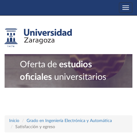
Togg
navi
Oferta de
estudios
oficiales
universitarios
Inicio
Grado en Ingeniería Electrónica y Automática
Satisfacción y egreso