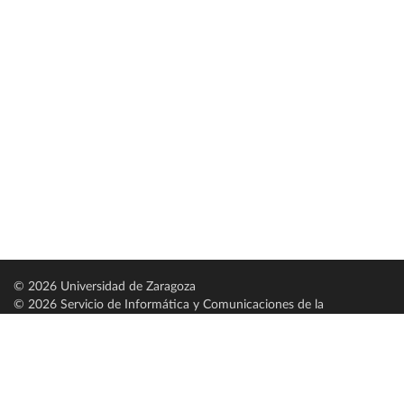
© 2026 Universidad de Zaragoza
© 2026 Servicio de Informática y Comunicaciones de la
Universidad de Zaragoza (
SICUZ
)
Universidad de Zaragoza
C/ Pedro Cerbuna, 12
ES-50009 Zaragoza
España / Spain