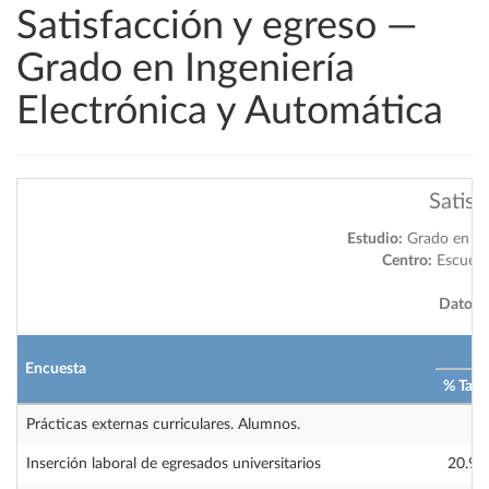
Satisfacción y egreso —
Grado en Ingeniería
Electrónica y Automática
Satisf
Estudio:
Grado en Ing
Centro:
Escuela 
Datos a
2
Encuesta
% Tasa
Prácticas externas curriculares. Alumnos.
—
Inserción laboral de egresados universitarios
20.93