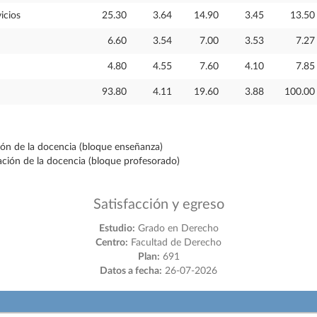
icios
25.30
3.64
14.90
3.45
13.50
6.60
3.54
7.00
3.53
7.27
4.80
4.55
7.60
4.10
7.85
93.80
4.11
19.60
3.88
100.00
ción de la docencia (bloque enseñanza)
ración de la docencia (bloque profesorado)
Satisfacción y egreso
Estudio:
Grado en Derecho
Centro:
Facultad de Derecho
Plan:
691
Datos a fecha:
26-07-2026