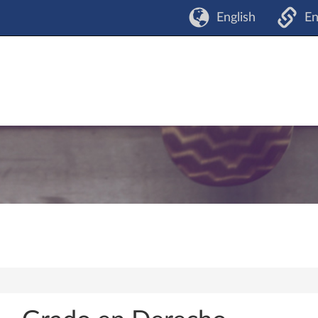
English
En