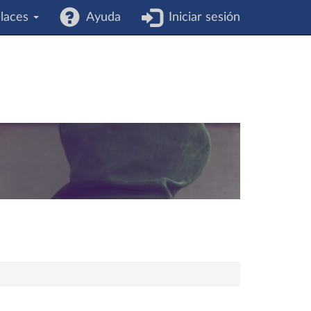
laces
Ayuda
Iniciar sesión