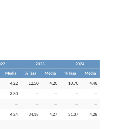
022
2023
2024
Media
% Tasa
Media
% Tasa
Media
4.22
12.50
4.20
10.70
4.48
3.80
—
—
—
—
—
—
—
—
—
4.24
34.18
4.27
31.37
4.28
—
—
—
—
—