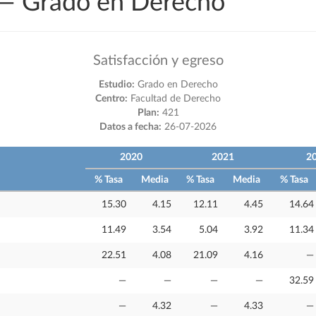
o — Grado en Derecho
Satisfacción y egreso
Estudio:
Grado en Derecho
Centro:
Facultad de Derecho
Plan:
421
Datos a fecha:
26-07-2026
2020
2021
2
% Tasa
Media
% Tasa
Media
% Tasa
15.30
4.15
12.11
4.45
14.64
11.49
3.54
5.04
3.92
11.34
22.51
4.08
21.09
4.16
—
—
—
—
—
32.59
—
4.32
—
4.33
—