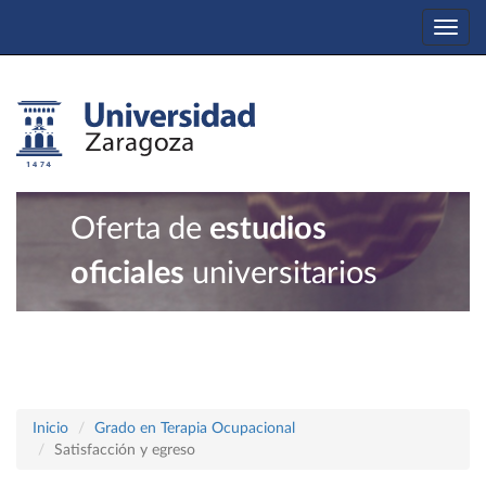
Togg
navi
Oferta de
estudios
oficiales
universitarios
Inicio
Grado en Terapia Ocupacional
Satisfacción y egreso