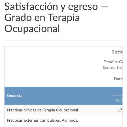
Satisfacción y egreso —
Grado en Terapia
Ocupacional
Satisf
Estudio:
Grad
Centro:
Facult
Datos a
2
Encuesta
% Tas
Prácticas clínicas de Terapia Ocupacional
17.9
Prácticas externas curriculares. Alumnos.