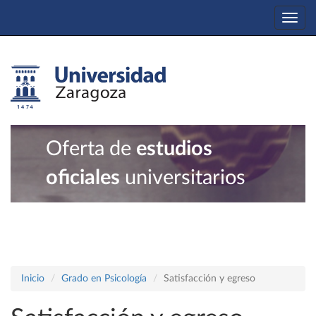
Togg
navi
Oferta de
estudios
oficiales
universitarios
Inicio
Grado en Psicología
Satisfacción y egreso