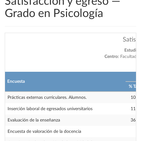
Satisfacción y egreso —
Grado en Psicología
Satisf
Estudio:
Centro:
Facultad d
2
Encuesta
% Tas
Prácticas externas curriculares. Alumnos.
10.8
Inserción laboral de egresados universitarios
11.3
Evaluación de la enseñanza
36.5
Encuesta de valoración de la docencia