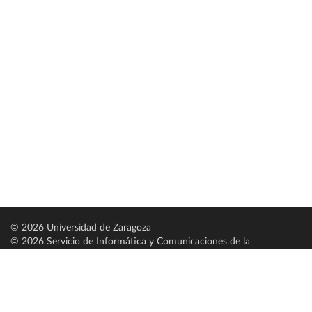
© 2026 Universidad de Zaragoza
© 2026 Servicio de Informática y Comunicaciones de la
Universidad de Zaragoza (
SICUZ
)
Universidad de Zaragoza
C/ Pedro Cerbuna, 12
ES-50009 Zaragoza
España / Spain