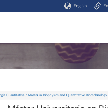
English
En
logía Cuantitativa / Master in Biophysics and Quantitative Biotechnology