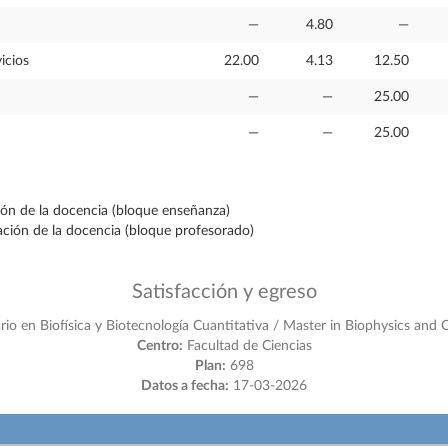
—
4.80
—
icios
22.00
4.13
12.50
—
—
25.00
—
—
25.00
ción de la docencia (bloque enseñanza)
ración de la docencia (bloque profesorado)
Satisfacción y egreso
rio en Biofísica y Biotecnología Cuantitativa / Master in Biophysics and
Centro:
Facultad de Ciencias
Plan:
698
Datos a fecha:
17-03-2026