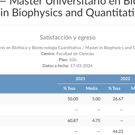
— Máster Universitario en Bi
 in Biophysics and Quantitat
Satisfacción y egreso
rio en Biofísica y Biotecnología Cuantitativa / Master in Biophysics and
Centro:
Facultad de Ciencias
Plan:
626
Datos a fecha:
17-03-2026
2021
2022
% Tasa
Media
% Tasa
M
50.00
5.00
26.67
—
—
—
60.87
4.75
—
—
—
44.22