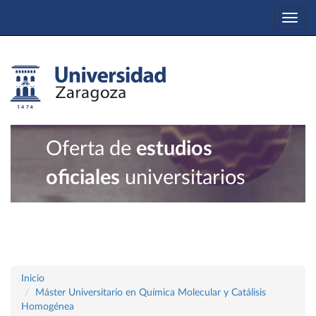
Togg
navi
Oferta de
estudios
oficiales
universitarios
Inicio
Máster Universitario en Química Molecular y Catálisis
Homogénea