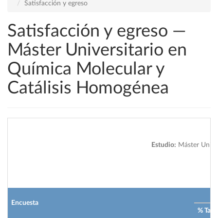
Satisfacción y egreso
Satisfacción y egreso —
Máster Universitario en
Química Molecular y
Catálisis Homogénea
Estudio:
Máster Univer
2
Encuesta
% Tasa