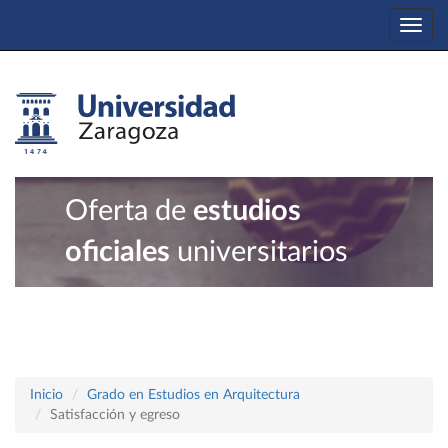
Togg
navi
Oferta de
estudios
oficiales
universitarios
Inicio
Grado en Estudios en Arquitectura
Satisfacción y egreso