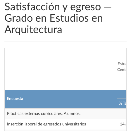
Satisfacción y egreso —
Grado en Estudios en
Arquitectura
Estudio
Centro:
2
Encuesta
% Tasa
Prácticas externas curriculares. Alumnos.
—
Inserción laboral de egresados universitarios
14.81