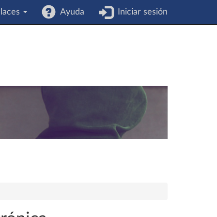
laces
Ayuda
Iniciar sesión