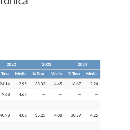
rónica
2022
2023
2024
 Tasa
Media
% Tasa
Media
% Tasa
Media
24.14
3.95
33.33
4.45
16.67
2.24
9.68
4.67
—
—
—
—
—
—
—
—
—
—
40.98
4.08
35.25
4.08
30.39
4.25
—
—
—
—
—
—