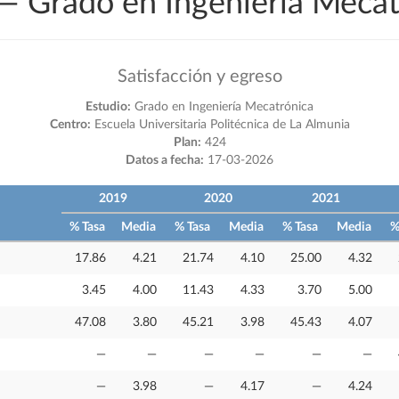
 — Grado en Ingeniería Mecat
Satisfacción y egreso
Estudio:
Grado en Ingeniería Mecatrónica
Centro:
Escuela Universitaria Politécnica de La Almunia
Plan:
424
Datos a fecha:
17-03-2026
2019
2020
2021
% Tasa
Media
% Tasa
Media
% Tasa
Media
%
17.86
4.21
21.74
4.10
25.00
4.32
3.45
4.00
11.43
4.33
3.70
5.00
47.08
3.80
45.21
3.98
45.43
4.07
—
—
—
—
—
—
—
3.98
—
4.17
—
4.24