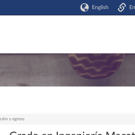
English
En
cción y egreso